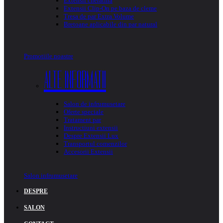
Extensii cheratina
Extensii Clip-On pe baza de cleme
Tresa de par Extra Volume
Bretoane aplicabile din par natural
-
-
-
Promotiile noastre
ALTE INFORMATII
Salon de infrumusetare
Oferte speciale
Tratament par
Instructiuni extensii
Despre Extensii Lux
Transportul comenzilor
Accesorii Extensii
-
-
Salon infrumusetare
DESPRE
SALON