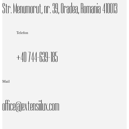
Str. Menumorut, nr. 39, Oradea, Romania 410013
Telefon
+40 744-639-185
Mail
office@extensiilux.com