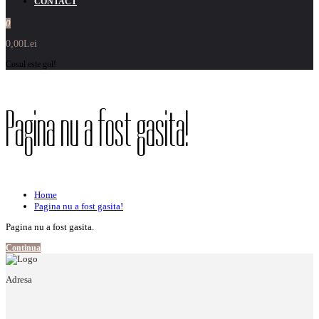
CONTACT
0
0,00Lei
Cosul este gol!
Pagina nu a fost gasita!
Home
Pagina nu a fost gasita!
Pagina nu a fost gasita.
Continua
Adresa